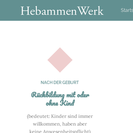
Skip
Start
to
content
NACH DER GEBURT
Rückbildung mit oder
ohne Kind
(bedeutet: Kinder sind immer
willkommen, haben aber
keine Anwesenheitspflicht)