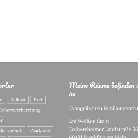
örter
Meine Räume befinden s
im
r
Beikost
Brei
Evangelischen Familienzentr
Geburtsvorbereitung
er
Am Weißen Stein
Eschersheimer Landstraße 5
der Geburt
Paarkurse
60431 Frankfurt am Main